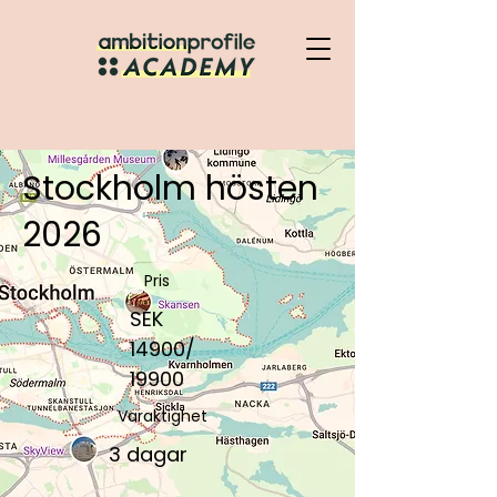
Stockholm hösten
2026
Pris
SEK
14900/
19900
Varaktighet
3 dagar