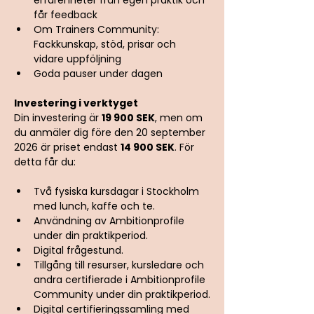
erfarenheter från egen praktik och 
får feedback
Om Trainers Community: 
Fackkunskap, stöd, prisar och 
vidare uppföljning
Goda pauser under dagen
Investering i verktyget
Din investering är 
19 900 SEK
, men om 
du anmäler dig före den 20 september 
2026 är priset endast 
14 900 SEK
. För 
detta får du:
Två fysiska kursdagar i Stockholm 
med lunch, kaffe och te.
Användning av Ambitionprofile 
under din praktikperiod.
Digital frågestund.
Tillgång till resurser, kursledare och 
andra certifierade i Ambitionprofile 
Community under din praktikperiod.
Digital certifieringssamling med 