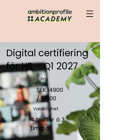
Digital certifiering
för HR - Q1 2027
Pris
SEK 14900
/ 19900
Varaktighet
4 träffar à 3
timmar