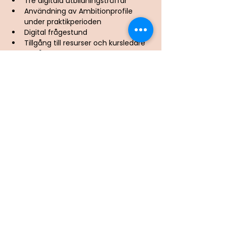
Tre digitala utbildningsträffar
Användning av Ambitionprofile 
under praktikperioden
Digital frågestund
Tillgång till resurser och kursledare
Tillgång till Ambitionprofile 
Community
Digital certifieringsdag
Kursintyg
Möjlighet att bli medlem i 
Ambitionprofile Academy
Kursledere
Jens Näsström och Målfrid
Jordet Ågotnes